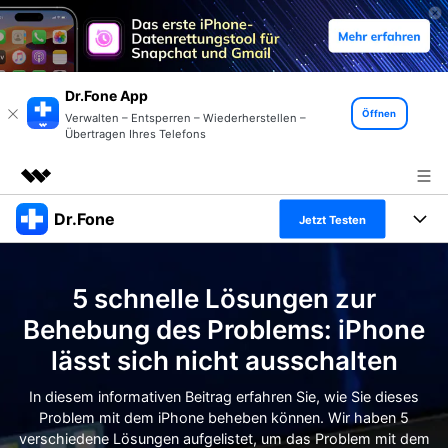
Dr.Fone App
Öffnen
Verwalten – Entsperren – Wiederherstellen –
Übertragen Ihres Telefons
Dr.Fone
Top-Produkte
Jetzt Testen
KI-gestützte digitale Kreativität
Produkte
Business
Dienstprogramme
5 schnelle Lösungen zur
Überblick
Alles-in-einem-Toolkit
Lösungen
Über uns
Behebung des Problems: iPhone
Lösungen
lässt sich nicht ausschalten
Weitere Tools und Apps
Entdecken Sie weitere Dr.Fone-Lösungen
Presseraum
Lernen und Unterstützung
In diesem informativen Beitrag erfahren Sie, wie Sie dieses
Full Toolkit anzeigen >
Ressourcen & Lernen
Problem mit dem iPhone beheben können. Wir haben 5
Shop
Android 16 FRP-Umgehung
verschiedene Lösungen aufgelistet, um das Problem mit dem