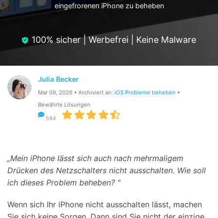
eingefrorenen iPhone zu beheben
Hilfe und Unterstützung erhalten
Support
DOWNLOAD
Anmelden
100% sicher | Werbefrei | Keine Malware
Suchen
Julia Becker
Mar 09, 2026 • Archiviert an:
iOS Probleme beheben
•
Bewährte Lösungen
594
„Mein iPhone lässt sich auch nach mehrmaligem
Drücken des Netzschalters nicht ausschalten. Wie soll
ich dieses Problem beheben? "
Wenn sich Ihr iPhone nicht ausschalten lässt, machen
Sie sich keine Sorgen. Dann sind Sie nicht der einzige.