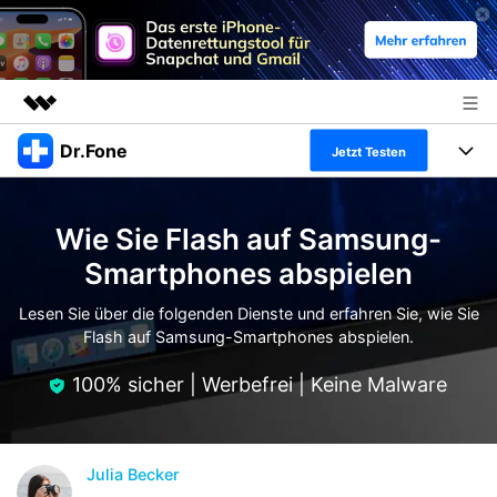
Dr.Fone
Top-Produkte
Jetzt Testen
KI-gestützte digitale Kreativität
Produkte
Business
Dienstprogramme
Wie Sie Flash auf Samsung-
Überblick
Alles-in-einem-Toolkit
Lösungen
Über uns
Smartphones abspielen
Lösungen
Weitere Tools und Apps
Entdecken Sie weitere Dr.Fone-Lösungen
Lesen Sie über die folgenden Dienste und erfahren Sie, wie Sie
Presseraum
Lernen und Unterstützung
Flash auf Samsung-Smartphones abspielen.
Full Toolkit anzeigen >
Ressourcen & Lernen
Shop
Android 16 FRP-Umgehung
100% sicher | Werbefrei | Keine Malware
Hilfe und Unterstützung erhalten
Support
DOWNLOAD
Anmelden
Julia Becker