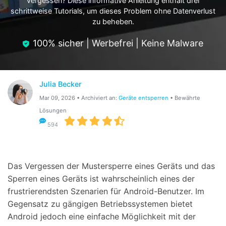
vergessen? Diese informative Anleitung enthält drei
Hilfe und Unterstützung erhalten
Support
schrittweise Tutorials, um dieses Problem ohne Datenverlust
DOWNLOAD
Anmelden
zu beheben.
100% sicher | Werbefrei | Keine Malware
Suchen
Julia Becker
Mar 09, 2026 • Archiviert an:
Geräte entsperren
• Bewährte
Lösungen
594
Das Vergessen der Mustersperre eines Geräts und das
Sperren eines Geräts ist wahrscheinlich eines der
frustrierendsten Szenarien für Android-Benutzer. Im
Gegensatz zu gängigen Betriebssystemen bietet
Android jedoch eine einfache Möglichkeit mit der