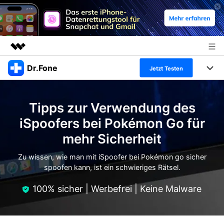
Dr.Fone
Top-Produkte
Jetzt Testen
KI-gestützte digitale Kreativität
Produkte
Business
Dienstprogramme
Tipps zur Verwendung des
Überblick
Alles-in-einem-Toolkit
Lösungen
Über uns
iSpoofers bei Pokémon Go für
Lösungen
mehr Sicherheit
Weitere Tools und Apps
Entdecken Sie weitere Dr.Fone-Lösungen
Presseraum
Lernen und Unterstützung
Zu wissen, wie man mit iSpoofer bei Pokémon go sicher
Full Toolkit anzeigen >
Ressourcen & Lernen
spoofen kann, ist ein schwieriges Rätsel.
Shop
Android 16 FRP-Umgehung
100% sicher | Werbefrei | Keine Malware
Hilfe und Unterstützung erhalten
Support
DOWNLOAD
Anmelden