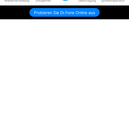
Wiederherstellung
Entsperren
Übertragung
Systemreparatur
Probieren Sie Dr.Fone Online aus
Hero Produkte
Wondershare
KI entdecken
Hilfe-Center