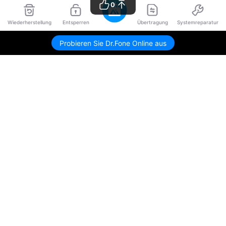
0
Wiederherstellung
Entsperren
Übertragung
Systemreparatur
Probieren Sie Dr.Fone Online aus
Hero Produkte
Wondershare
KI entdecken
Hilfe-Center