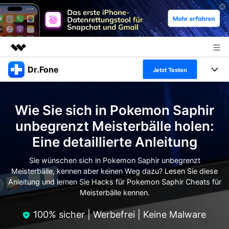
Dr.Fone
Top-Produkte
Jetzt Testen
KI-gestützte digitale Kreativität
Produkte
Business
Dienstprogramme
Wie Sie sich in Pokemon Saphir
Überblick
Alles-in-einem-Toolkit
Lösungen
Über uns
unbegrenzt Meisterbälle holen:
Lösungen
Eine detaillierte Anleitung
Weitere Tools und Apps
Entdecken Sie weitere Dr.Fone-Lösungen
Presseraum
Lernen und Unterstützung
Sie wünschen sich in Pokemon Saphir unbegrenzt
Full Toolkit anzeigen >
Ressourcen & Lernen
Meisterbälle, kennen aber keinen Weg dazu? Lesen Sie diese
Shop
Android 16 FRP-Umgehung
Anleitung und lernen Sie Hacks für Pokemon Saphir Cheats für
Meisterbälle kennen.
Hilfe und Unterstützung erhalten
Support
DOWNLOAD
Anmelden
100% sicher | Werbefrei | Keine Malware