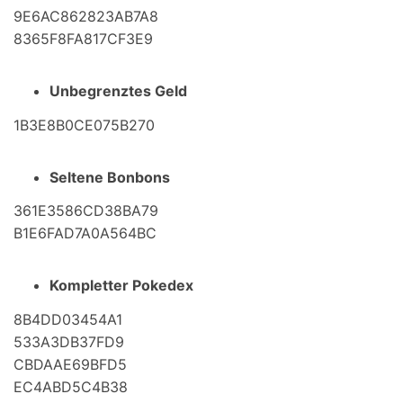
9E6AC862823AB7A8
8365F8FA817CF3E9
Unbegrenztes Geld
1B3E8B0CE075B270
Seltene Bonbons
361E3586CD38BA79
B1E6FAD7A0A564BC
Kompletter Pokedex
8B4DD03454A1
533A3DB37FD9
CBDAAE69BFD5
EC4ABD5C4B38