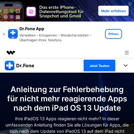
Dr.Fone App
Öffnen
Verwalten – Entsperren – Wiederherstellen –
Übertragen Ihres Telefons
Dr.Fone
Top-Produkte
Jetzt Testen
KI-gestützte digitale Kreativität
Produkte
Business
Dienstprogramme
Anleitung zur Fehlerbehebung
Überblick
Alles-in-einem-Toolkit
Lösungen
Über uns
für nicht mehr reagierende Apps
Lösungen
nach dem iPad OS 13 Update
Weitere Tools und Apps
Entdecken Sie weitere Dr.Fone-Lösungen
Presseraum
Lernen und Unterstützung
Ihre iPadOS 13 Apps reagieren nicht mehr? In dieser
Full Toolkit anzeigen >
Ressourcen & Lernen
umfassenden Anleitung finden Sie alle Lösungen für Apps, die
Shop
Android 16 FRP-Umgehung
sich nach dem Update von iPadOS 13 auf dem iPad nicht