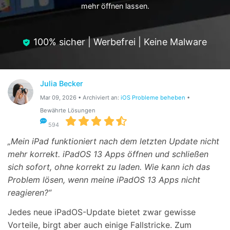
mehr öffnen lassen.
Hilfe und Unterstützung erhalten
Support
DOWNLOAD
Anmelden
100% sicher | Werbefrei | Keine Malware
Suchen
Julia Becker
Mar 09, 2026 • Archiviert an:
iOS Probleme beheben
•
Bewährte Lösungen
594
„Mein iPad funktioniert nach dem letzten Update nicht
mehr korrekt. iPadOS 13 Apps öffnen und schließen
sich sofort, ohne korrekt zu laden. Wie kann ich das
Problem lösen, wenn meine iPadOS 13 Apps nicht
reagieren?“
Jedes neue iPadOS-Update bietet zwar gewisse
Vorteile, birgt aber auch einige Fallstricke. Zum