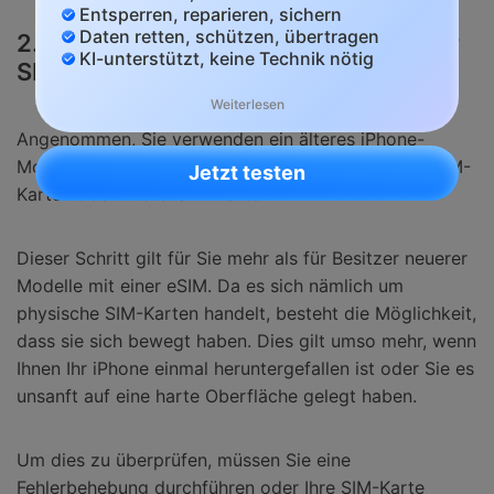
Entsperren, reparieren, sichern
Daten retten, schützen, übertragen
2. Fehlerbehebung und Austausch der
KI-unterstützt, keine Technik nötig
SIM-Karte
Weiterlesen
Angenommen, Sie verwenden ein älteres iPhone-
Modell mit physischen SIM-Karten, egal ob Nano-SIM-
Jetzt testen
Karten oder Micro-SIM-Karten.
Dieser Schritt gilt für Sie mehr als für Besitzer neuerer
Modelle mit einer eSIM. Da es sich nämlich um
physische SIM-Karten handelt, besteht die Möglichkeit,
dass sie sich bewegt haben. Dies gilt umso mehr, wenn
Ihnen Ihr iPhone einmal heruntergefallen ist oder Sie es
unsanft auf eine harte Oberfläche gelegt haben.
Um dies zu überprüfen, müssen Sie eine
Fehlerbehebung durchführen oder Ihre SIM-Karte