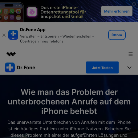
Dr.Fone App
Öffnen
Verwalten – Entsperren – Wiederherstellen –
Übertragen Ihres Telefons
Dr.Fone
Top-Produkte
Jetzt Testen
KI-gestützte digitale Kreativität
Produkte
Business
Dienstprogramme
Wie man das Problem der
Überblick
Alles-in-einem-Toolkit
Lösungen
Über uns
unterbrochenen Anrufe auf dem
Lösungen
iPhone behebt
Weitere Tools und Apps
Entdecken Sie weitere Dr.Fone-Lösungen
Presseraum
Lernen und Unterstützung
Das unerwartete Unterbrechen von Anrufen mit dem iPhone
Full Toolkit anzeigen >
Ressourcen & Lernen
ist ein häufiges Problem unter iPhone-Nutzern. Beheben Sie
Shop
Android 16 FRP-Umgehung
dieses Problem mit einer der aufgeführten Lösungen und