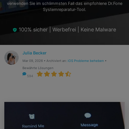
verwenden Sie im schlimmsten Fall das empfohlene Dr.Fone
Hilfe und Unterstützung erhalten
Support
Systemreparatur-Tool.
DOWNLOAD
Anmelden
100% sicher | Werbefrei | Keine Malware
Suchen
Julia Becker
Mar 09, 2026 • Archiviert an:
iOS Probleme beheben
•
Bewährte Lösungen
594