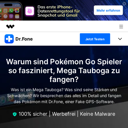
Dr.Fone
Top-Produkte
Jetzt Testen
KI-gestützte digitale Kreativität
Produkte
Business
Dienstprogramme
Warum sind Pokémon Go Spieler
Überblick
Alles-in-einem-Toolkit
Lösungen
Über uns
so fasziniert, Mega Tauboga zu
Lösungen
fangen?
Weitere Tools und Apps
Entdecken Sie weitere Dr.Fone-Lösungen
Presseraum
Lernen und Unterstützung
Was ist ein Mega Tauboga? Was sind seine Stärken und
Full Toolkit anzeigen >
Ressourcen & Lernen
Schwächen? Wir besprechen das alles im Detail und fangen
Shop
Android 16 FRP-Umgehung
das Pokémon mit Dr.Fone, einer Fake GPS-Software.
Hilfe und Unterstützung erhalten
Support
100% sicher | Werbefrei | Keine Malware
DOWNLOAD
Anmelden