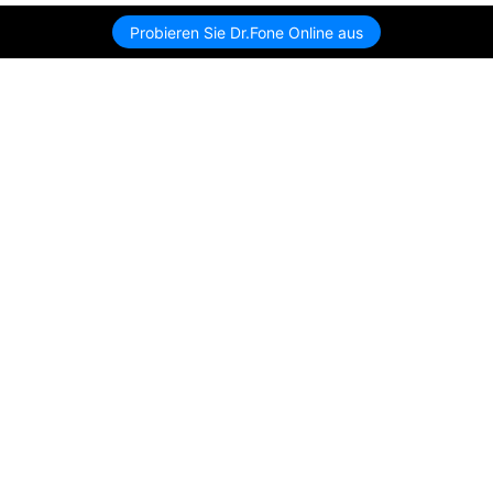
Probieren Sie Dr.Fone Online aus
Hero Produkte
Wondershare
KI entdecken
Hilfe-Center