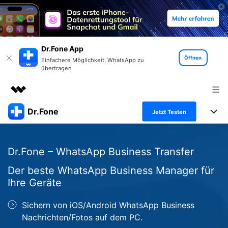
Dr.Fone App
Öffnen
Einfachere Möglichkeit, WhatsApp zu
übertragen
Dr.Fone
Top-Produkte
Jetzt Testen
KI-gestützte digitale Kreativität
Produkte
Business
Dienstprogramme
Dr.Fone – WhatsApp Business Transfer
Überblick
Alles-in-einem-Toolkit
Lösungen
Über uns
Der beste WhatsApp Business Manager für
Lösungen
Ihre Geräte
Weitere Tools und Apps
Entdecken Sie weitere Dr.Fone-Lösungen
Presseraum
Lernen und Unterstützung
Sichern von iOS/Android WhatsApp Business
Full Toolkit anzeigen >
Ressourcen & Lernen
Shop
Android 16 FRP-Umgehung
Nachrichten/Fotos auf dem PC.