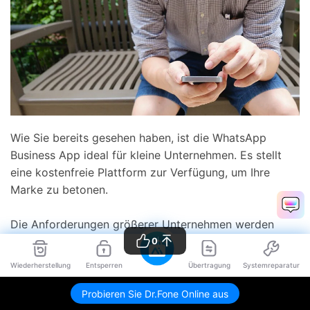
Wie Sie bereits gesehen haben, ist die WhatsApp
Business App ideal für kleine Unternehmen. Es stellt
eine kostenfreie Plattform zur Verfügung, um Ihre
Marke zu betonen.
Die Anforderungen größerer Unternehmen werden
ebenfalls von der WhatsApp Business API erfüllt.
0
Wiederherstellung
Entsperren
Übertragung
Systemreparatur
Egal, wie groß Ihr Unternehmen ist: Der unkomplizierte
Kontakt zum wichtigsten Menschen in der
Probieren Sie Dr.Fone Online aus