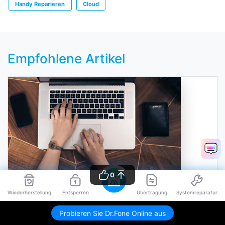
Handy Reparieren
Cloud
Empfohlene Artikel
0
3 einfache Wege, um ein Backup des iPhone 8 zu erstellen
Wiederherstellung
Entsperren
Übertragung
Systemreparatur
Probieren Sie Dr.Fone Online aus