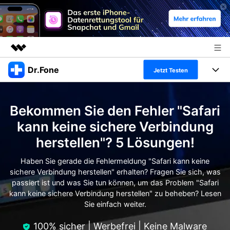
Dr.Fone
Top-Produkte
Jetzt Testen
KI-gestützte digitale Kreativität
Produkte
Business
Dienstprogramme
Bekommen Sie den Fehler "Safari
Überblick
Alles-in-einem-Toolkit
Lösungen
Über uns
kann keine sichere Verbindung
Lösungen
herstellen"? 5 Lösungen!
Weitere Tools und Apps
Entdecken Sie weitere Dr.Fone-Lösungen
Presseraum
Lernen und Unterstützung
Haben Sie gerade die Fehlermeldung "Safari kann keine
Full Toolkit anzeigen >
Ressourcen & Lernen
sichere Verbindung herstellen" erhalten? Fragen Sie sich, was
Shop
Android 16 FRP-Umgehung
passiert ist und was Sie tun können, um das Problem "Safari
kann keine sichere Verbindung herstellen" zu beheben? Lesen
Hilfe und Unterstützung erhalten
Support
Sie einfach weiter.
DOWNLOAD
Anmelden
100% sicher | Werbefrei | Keine Malware