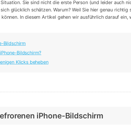
ituation. Sie sind nicht die erste Person (und leider auch ni
Alle Produkte ansehen
Entsperrtools abschneidet.
ich glücklich schätzen. Warum? Weil Sie hier genau richtig s
können. In diesem Artikel gehen wir ausführlich darauf ein, 
Entdecken Sie die kostenlosen Funktionen
Entdecken Sie kostenlose Funktionen und Tipps zur
Datenlöscher
T
paratur
Ersteinrichtung.
stemreparatur
Telefondatenlöscher
T
Ü
e-Bildschirm
reparatur
 iPhone-Bildschirm?
wenigen Klicks beheben
ngefrorenen iPhone-Bildschirm