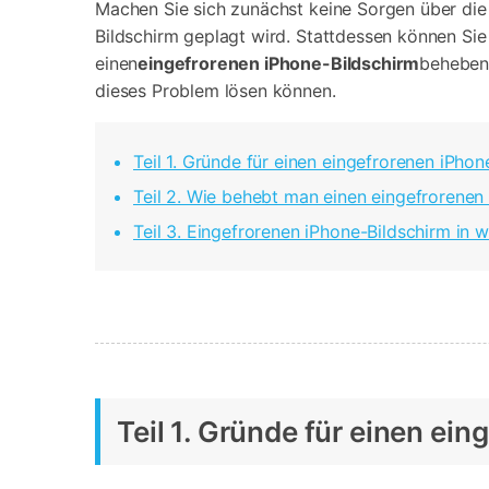
Geschäfts- und Produktivitätstools
Expertentipps und aktuelle
Machen Sie sich zunächst keine Sorgen über die S
WhatsApp Business-Übertragung
Neuigkeiten rund um
Bildschirm geplagt wird. Stattdessen können Sie s
Mobiltelefone.
WhatsApp-Marketinglösungen
einen
eingefrorenen iPhone-Bildschirm
beheben 
GB WhatsApp-Übertragung & -Sicherung
dieses Problem lösen können.
PDF-Passwort-Entsperrer
Systemre
Leitfaden zum Weiterverkauf alter Smartphones
Android-Sy
Teil 1. Gründe für einen eingefrorenen iPhon
iOS-System
Teil 2. Wie behebt man einen eingefrorenen
Teil 3. Eingefrorenen iPhone-Bildschirm in 
Jetzt online starten
Jetzt online starten
Jetzt online starten
Teil 1. Gründe für einen ei