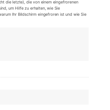
cht die letzte), die von einem eingefrorenen
iOS-
Bildung & Studierende
Bildschirmspiegelung
ind, um Hilfe zu erhalten, wie Sie
Rabatte und akademische Lizenzen
warum Ihr Bildschirm eingefroren ist und wie Sie
Kontaktieren Sie uns
elefonübertragung
Virtueller Standort
Wir helfen Ihnen gerne bei technischen Fragen oder
elefon-zu-Telefon-
GPS-
Fragen zu Ihrem Konto.
bertragung
Standortwechsler