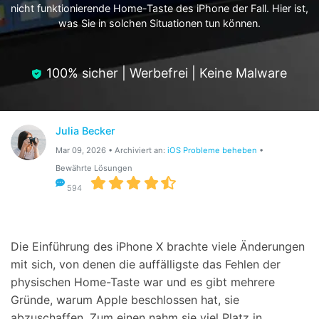
nicht funktionierende Home-Taste des iPhone der Fall. Hier ist,
Hilfe und Unterstützung erhalten
Support
was Sie in solchen Situationen tun können.
DOWNLOAD
Anmelden
100% sicher | Werbefrei | Keine Malware
Suchen
Julia Becker
Mar 09, 2026 • Archiviert an:
iOS Probleme beheben
•
Bewährte Lösungen
594
Die Einführung des iPhone X brachte viele Änderungen
mit sich, von denen die auffälligste das Fehlen der
physischen Home-Taste war und es gibt mehrere
Gründe, warum Apple beschlossen hat, sie
abzuschaffen. Zum einen nahm sie viel Platz in