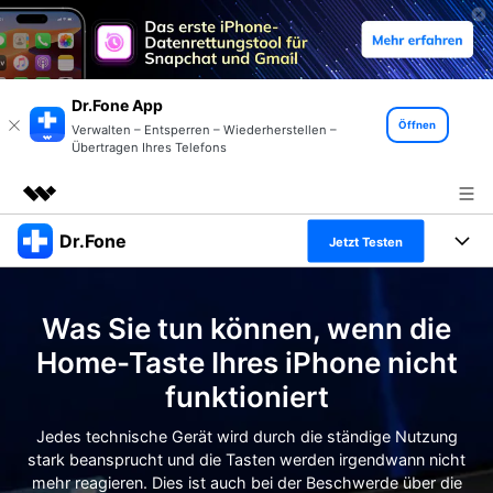
Dr.Fone App
Öffnen
Verwalten – Entsperren – Wiederherstellen –
Übertragen Ihres Telefons
Dr.Fone
Top-Produkte
Jetzt Testen
KI-gestützte digitale Kreativität
Produkte
Business
Dienstprogramme
Was Sie tun können, wenn die
Überblick
Alles-in-einem-Toolkit
Lösungen
Über uns
Home-Taste Ihres iPhone nicht
Lösungen
funktioniert
Weitere Tools und Apps
Entdecken Sie weitere Dr.Fone-Lösungen
Presseraum
Lernen und Unterstützung
Jedes technische Gerät wird durch die ständige Nutzung
Full Toolkit anzeigen >
Ressourcen & Lernen
stark beansprucht und die Tasten werden irgendwann nicht
Shop
Android 16 FRP-Umgehung
mehr reagieren. Dies ist auch bei der Beschwerde über die