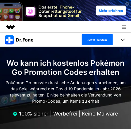
Dr.Fone
Top-Produkte
Jetzt Testen
KI-gestützte digitale Kreativität
Produkte
Business
Dienstprogramme
Wo kann ich kostenlos Pokémon
Überblick
Alles-in-einem-Toolkit
Lösungen
Über uns
Go Promotion Codes erhalten
Lösungen
Weitere Tools und Apps
Entdecken Sie weitere Dr.Fone-Lösungen
Pokémon Go musste drastische Änderungen vornehmen, um
Presseraum
Lernen und Unterstützung
das Spiel während der Covid 19 Pandemie im Jahr 2026
relevant zu halten. Einige beinhalten die Verwendung von
Full Toolkit anzeigen >
Ressourcen & Lernen
Shop
Android 16 FRP-Umgehung
Promo-Codes, um Items zu erhalt
Hilfe und Unterstützung erhalten
Support
100% sicher | Werbefrei | Keine Malware
DOWNLOAD
Anmelden