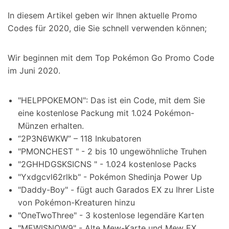
In diesem Artikel geben wir Ihnen aktuelle Promo
Codes für 2020, die Sie schnell verwenden können;
Wir beginnen mit dem Top Pokémon Go Promo Code
im Juni 2020.
"HELPPOKEMON": Das ist ein Code, mit dem Sie
eine kostenlose Packung mit 1.024 Pokémon-
Münzen erhalten.
“2P3N6WKW” – 118 Inkubatoren
"PMONCHEST " - 2 bis 10 ungewöhnliche Truhen
"2GHHDGSKSICNS " - 1.024 kostenlose Packs
"Yxdgcvl62rlkb" - Pokémon Shedinja Power Up
"Daddy-Boy" - fügt auch Garados EX zu Ihrer Liste
von Pokémon-Kreaturen hinzu
"OneTwoThree" - 3 kostenlose legendäre Karten
"MEWISNOW9" - Alte Mew-Karte und Mew EX