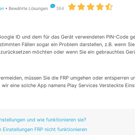
Alle Produkte ansehen
Entsperrtools abschneidet.
en
• Bewährte Lösungen
594
Entdecken Sie die kostenlosen Funktionen
Entdecken Sie kostenlose Funktionen und Tipps zur
Datenlöscher
T
paratur
Ersteinrichtung.
r Google ID und dem für das Gerät verwendeten PIN-Code ge
stemreparatur
Telefondatenlöscher
T
Ü
bestimmten Fällen sogar ein Problem darstellen, z.B. wenn S
reparatur
n zurücksetzen möchten oder wenn Sie ein gebrauchtes Ger
ermeiden, müssen Sie die FRP umgehen oder entsperren und
wir eine solche App namens Play Services Versteckte Einste
instellungen und wie funktionieren sie?
n Einstellungen FRP nicht funktionieren