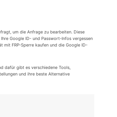
iOS-
Bildung & Studierende
Bildschirmspiegelung
Rabatte und akademische Lizenzen
Kontaktieren Sie uns
elefonübertragung
Virtueller Standort
Wir helfen Ihnen gerne bei technischen Fragen oder
fragt, um die Anfrage zu bearbeiten. Diese
elefon-zu-Telefon-
GPS-
Fragen zu Ihrem Konto.
bertragung
Standortwechsler
ie Ihre Google ID- und Passwort-Infos vergessen
ät mit FRP-Sperre kaufen und die Google ID-
 dafür gibt es verschiedene Tools,
llungen und ihre beste Alternative