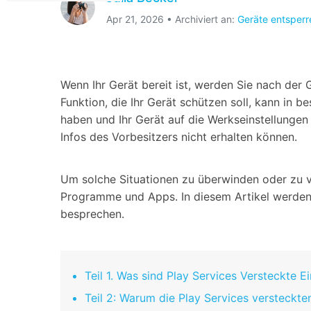
Geschäfts- und Produktivitätstools
Expertentipps und aktuelle
WhatsApp Business-Übertragung
Neuigkeiten rund um
Apr 21, 2026 • Archiviert an:
Geräte entsperr
Mobiltelefone.
WhatsApp-Marketinglösungen
GB WhatsApp-Übertragung & -Sicherung
PDF-Passwort-Entsperrer
Systemre
Leitfaden zum Weiterverkauf alter Smartphones
Wenn Ihr Gerät bereit ist, werden Sie nach de
Android-Sy
Funktion, die Ihr Gerät schützen soll, kann in 
iOS-System
haben und Ihr Gerät auf die Werkseinstellunge
Infos des Vorbesitzers nicht erhalten können.
Jetzt online starten
Jetzt online starten
Um solche Situationen zu überwinden oder zu v
Jetzt online starten
Programme und Apps. In diesem Artikel werden 
besprechen.
Teil 1. Was sind Play Services Versteckte E
Teil 2: Warum die Play Services versteckte