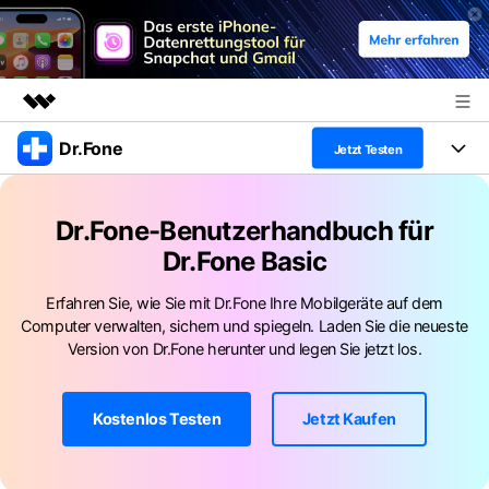
Dr.Fone
Top-Produkte
Jetzt Testen
KI-gestützte digitale Kreativität
Produkte
Business
Dienstprogramme
Dr.Fone-Benutzerhandbuch für
Überblick
Alles-in-einem-Toolkit
Dr.Fone Basic
Lösungen
Über uns
Lösungen
Weitere Tools und Apps
Erfahren Sie, wie Sie mit Dr.Fone Ihre Mobilgeräte auf dem
Entdecken Sie weitere Dr.Fone-Lösungen
Presseraum
Lernen und Unterstützung
Computer verwalten, sichern und spiegeln. Laden Sie die neueste
Version von Dr.Fone herunter und legen Sie jetzt los.
Full Toolkit anzeigen >
Ressourcen & Lernen
Shop
Android 16 FRP-Umgehung
Hilfe und Unterstützung erhalten
Kostenlos Testen
Jetzt Kaufen
Support
DOWNLOAD
Anmelden