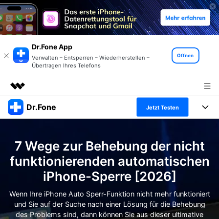
Dr.Fone App
Öffnen
Verwalten – Entsperren – Wiederherstellen –
Übertragen Ihres Telefons
Dr.Fone
Top-Produkte
Jetzt Testen
KI-gestützte digitale Kreativität
Produkte
Business
Dienstprogramme
7 Wege zur Behebung der nicht
Überblick
Alles-in-einem-Toolkit
Lösungen
Über uns
funktionierenden automatischen
Lösungen
iPhone-Sperre [2026]
Weitere Tools und Apps
Entdecken Sie weitere Dr.Fone-Lösungen
Presseraum
Lernen und Unterstützung
Wenn Ihre iPhone Auto Sperr-Funktion nicht mehr funktioniert
Full Toolkit anzeigen >
Ressourcen & Lernen
und Sie auf der Suche nach einer Lösung für die Behebung
Shop
Android 16 FRP-Umgehung
des Problems sind, dann können Sie aus dieser ultimative