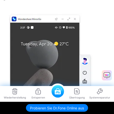
Wiederherstellung
Entsperren
Übertragung
Systemreparatur
Probieren Sie Dr.Fone Online aus