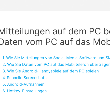
Alle Produkte ansehen
Entsperrtools abschneidet.
Entdecken Sie die kostenlosen Funktionen
Entdecken Sie kostenlose Funktionen und Tipps zur
Datenlöscher
T
paratur
Ersteinrichtung.
Mitteilungen auf dem PC 
stemreparatur
Telefondatenlöscher
T
Ü
reparatur
Daten vom PC auf das Mobi
1. Wie Sie Mitteilungen von Social-Media-Software und 
2. Wie Sie Daten vom PC auf das Mobiltelefon übertrage
3. Wie Sie Android-Handyspiele auf dem PC spielen
4. Schnelle Screenshots
5. Android-Aufnahmen
6. Hotkey-Einstellungen